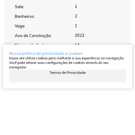
1
Sala:
2
Banheiros:
1
Vaga:
2022
Ano de Construção:
14
Número do Andar:
Nossa política de privacidade e cookies
4
Apartamentos por Andar:
Nosso site utiliza cookies para melhorar a sua experiência na navegação.
Você pode alterar suas configurações de cookies através do seu
20
Andares por Torre/Bloco:
navegador.
Termos de Privacidade
Quantidade de
2
Torres/Blocos:
Aceito
Atendimento pelo
WhatsApp
Dúvidas? Nós ligamos!