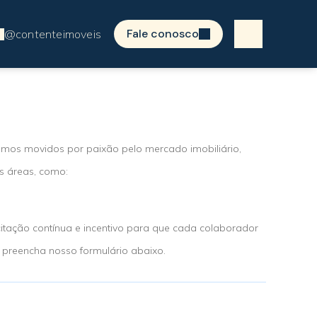
Fale conosco
omos movidos por paixão pelo mercado imobiliário,
s áreas, como:
itação contínua e incentivo para que cada colaborador
, preencha nosso formulário abaixo.