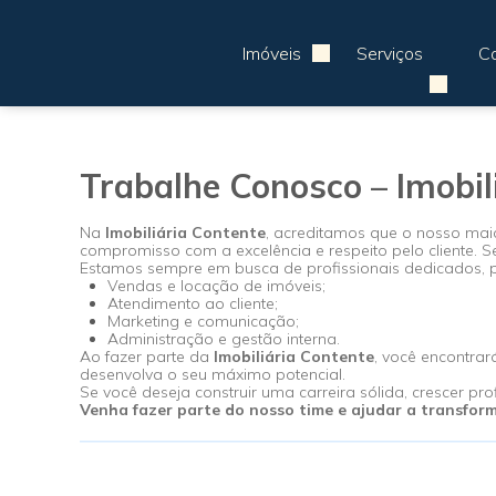
Imóveis
Serviços
Ca
Ver Tudo
Ver Tudo
Ocupação 2 pessoas
Fechar Menu
Apartamentos 02 Dorm.
Apartamentos 03 Dorm.
Apartamentos 04 Dorm. ou +
Apartamentos Alto Padrão
Apartamentos Quadra Mar
Apartamentos Frente Mar
Ver Tudo
Casas 01 Dorm.
Casas 02 Dorm.
Casas 03 Dorm.
Casas 04 Dorm. ou +
Casas em Condomínio
Ver Tudo
Ver Tudo
Armazém / Galpão / Garagem
Residencial e Comercial
Escritório / Hotel
A partir de R$1.000.000
De R$500.000 Até R$1.000.000
Imóveis até R$500.000
Terrenos / Lotes
Chácaras / Fazendas
Trabalhe Conosco – Imobil
Na
Imobiliária Contente
, acreditamos que o nosso mai
compromisso com a excelência e respeito pelo cliente. S
Estamos sempre em busca de profissionais dedicados, p
Vendas e locação de imóveis;
Atendimento ao cliente;
Marketing e comunicação;
Administração e gestão interna.
Ao fazer parte da
Imobiliária Contente
, você encontra
desenvolva o seu máximo potencial.
Se você deseja construir uma carreira sólida, crescer p
Venha fazer parte do nosso time e ajudar a transfor