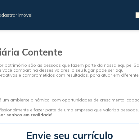
dastrar Imóvel
iária Contente
or patrimônio são as pessoas que fazem parte da nossa equipe. S
e você compartilha desses valores, o seu lugar pode ser aqui.
roativos e comprometidos com resultados, para atuar em diferente
rá um ambiente dinâmico, com oportunidades de crescimento, capac
rofissionalmente e fazer parte de uma empresa que valoriza pessoas
mar sonhos em realidade!
Envie seu currículo